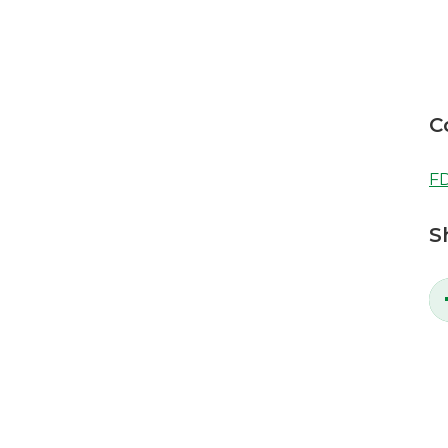
C
FD
S