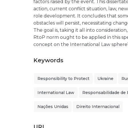
factors raised by the event. This dissert
action, current conflict situation, law, ne
role development. It concludes that some
obstacles will persist, necessitating chang
The goal is, taking it all into considerati
RtoP norm ought to be applied in this speci
concept on the International Law sphere
Keywords
Responsibility to Protect
Ukraine
Ru
International Law
Responsabilidade de 
Nações Unidas
Direito Internacional
URI