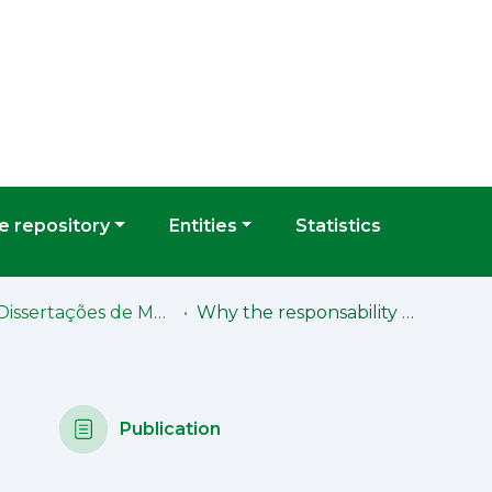
 repository
Entities
Statistics
FD - Dissertações de Mestrado
Why the responsability to protect (RtoP) ought to be applied to Ukraine
Publication