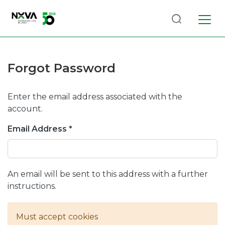
Log
(current)
In
Forgot Password
Communities
& Collections
Enter the email address associated with the
Browse repository
account.
Email Address *
Entities
An email will be sent to this address with a further
instructions.
Must accept cookies