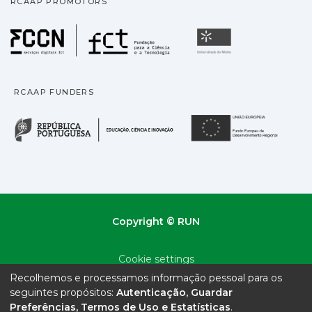
RCAAP PROMOTORS
Fundação para a Ciência
Universidade
RCAAP FUNDERS
República Portuguesa · M
União
Copyright © RUN
Cookie settings
Recolhemos e processamos informação pessoal para os
Privacy policy
seguintes propósitos:
Autenticação, Guardar
Preferências, Termos de Uso e Estatísticas
.
End User Agreement