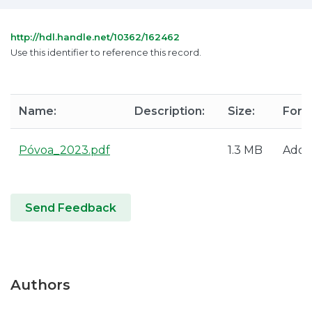
http://hdl.handle.net/10362/162462
Use this identifier to reference this record.
Name:
Description:
Size:
Form
Póvoa_2023.pdf
1.3 MB
Adob
Send Feedback
Authors