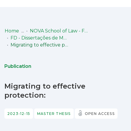
Log
(current)
In
Home
NOVA School of Law - Faculdade de Direito (NSL-FD)
FD - Dissertações de Mestrado
Communities
Migrating to effective protection:
& Collections
Browse repository
Publication
Entities
Migrating to effective
Statistics
protection:
2023-12-15
MASTER THESIS
OPEN ACCESS