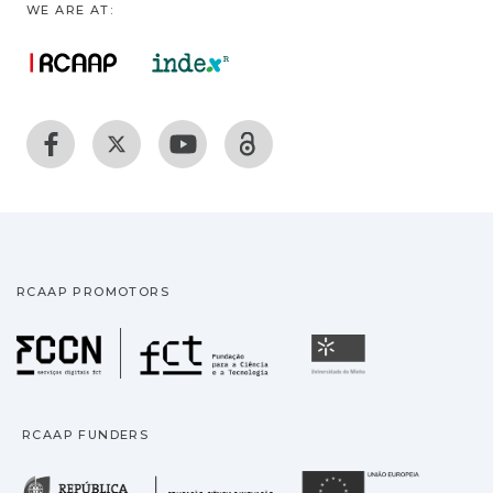
WE ARE AT:
RCAAP PROMOTORS
Fundação para a Ciência
Universidade
RCAAP FUNDERS
República Portuguesa · M
União