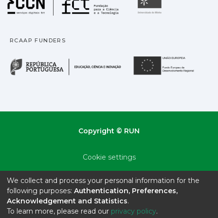
Universidade
RCAAP FUNDERS
República Portuguesa · M
União
Copyright © RUN
Cookie settings
Privacy policy
We collect and process your personal information for the
following purposes:
Authentication, Preferences,
End User Agreement
Acknowledgement and Statistics
.
To learn more, please read our
privacy policy
.
Send Feedback