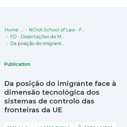
Log
(current)
In
Home
NOVA School of Law - Faculdade de Direito (NSL-FD)
FD - Dissertações de Mestrado
Communities
Da posição do imigrante face à dimensão tecnológica dos sistemas de controlo das fronteiras da UE
& Collections
Browse repository
Publication
Entities
Da posição do imigrante face à
Statistics
dimensão tecnológica dos
sistemas de controlo das
fronteiras da UE