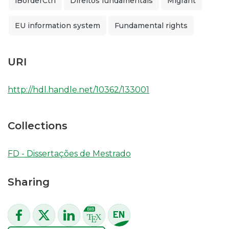
iBorderCtrl
Direitos fundamentais
Migrant
EU information system
Fundamental rights
URI
http://hdl.handle.net/10362/133001
Collections
FD - Dissertações de Mestrado
Sharing