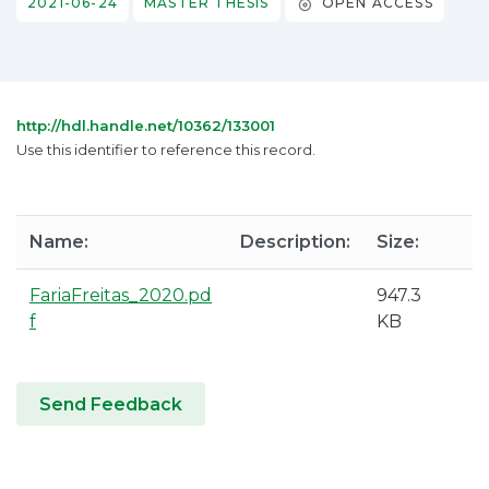
2021-06-24
MASTER THESIS
OPEN ACCESS
http://hdl.handle.net/10362/133001
Use this identifier to reference this record.
Name:
Description:
Size:
F
FariaFreitas_2020.pd
947.3
A
f
KB
P
Send Feedback