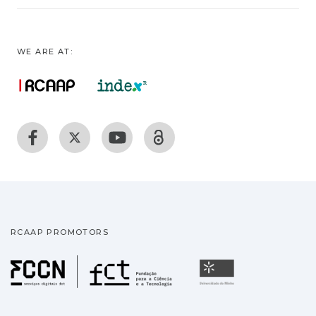
WE ARE AT:
RCAAP PROMOTORS
Fundação para a Ciência
Universidade