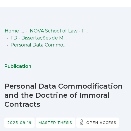
Log
(current)
In
Home
NOVA School of Law - Faculdade de Direito (NSL-FD)
FD - Dissertações de Mestrado
Communities
Personal Data Commodification and the Doctrine of Immoral Contracts
& Collections
Browse repository
Publication
Entities
Personal Data Commodification
Statistics
and the Doctrine of Immoral
Contracts
2025-09-19
MASTER THESIS
OPEN ACCESS