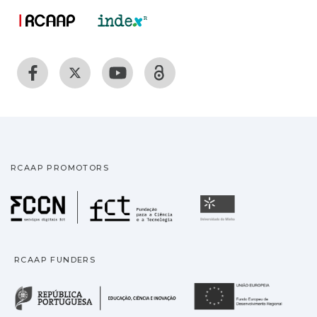
RCAAP PROMOTORS
Fundação para a Ciência
Universidade
RCAAP FUNDERS
República Portuguesa · M
União