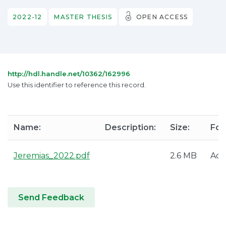
2022-12
MASTER THESIS
OPEN ACCESS
http://hdl.handle.net/10362/162996
Use this identifier to reference this record.
Name:
Description:
Size:
For
Jeremias_2022.pdf
2.6 MB
Ado
Send Feedback