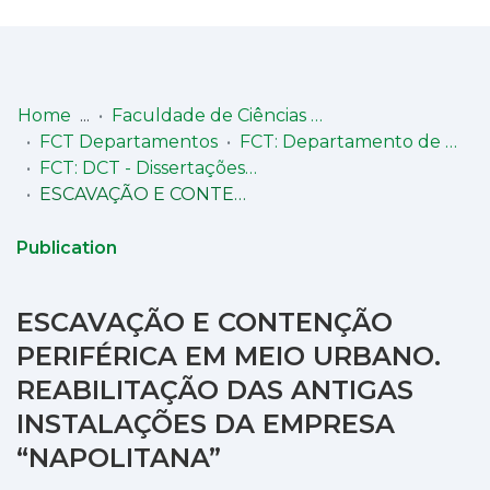
Log
(current)
In
Home
Faculdade de Ciências e Tecnologia (FCT)
FCT Departamentos
FCT: Departamento de Ciências da Terra
Communities
FCT: DCT - Dissertações de Mestrado
& Collections
ESCAVAÇÃO E CONTENÇÃO PERIFÉRICA EM MEIO URBANO. REABILITAÇÃO DAS ANTIGAS INSTALAÇÕES DA EMPRESA “NAPOLITANA”
Browse repository
Publication
Entities
ESCAVAÇÃO E CONTENÇÃO
Statistics
PERIFÉRICA EM MEIO URBANO.
REABILITAÇÃO DAS ANTIGAS
INSTALAÇÕES DA EMPRESA
“NAPOLITANA”