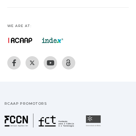
WE ARE AT:
RCAAP PROMOTORS
Fundação para a Ciência
Universidade