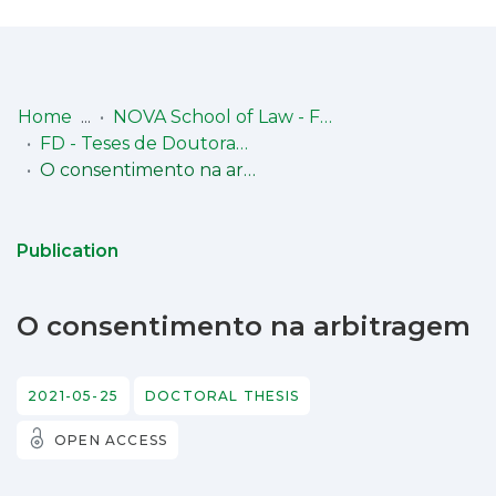
Log
(current)
In
Home
NOVA School of Law - Faculdade de Direito (NSL-FD)
FD - Teses de Doutoramento
Communities
O consentimento na arbitragem
& Collections
Browse repository
Publication
Entities
O consentimento na arbitragem
Statistics
2021-05-25
DOCTORAL THESIS
OPEN ACCESS