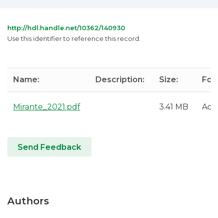
http://hdl.handle.net/10362/140930
Use this identifier to reference this record.
Name:
Description:
Size:
For
Mirante_2021.pdf
3.41 MB
Ado
Send Feedback
Authors