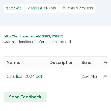
2024-06
MASTER THESIS
OPEN ACCESS
http://hdl.handle.net/10362/178812
Use this identifier to reference this record.
Name:
Description:
Size:
For
Calulica_2024.pdf
2.54 MB
Ad
Send Feedback