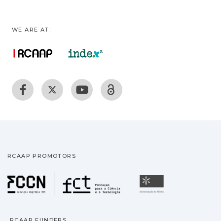
WE ARE AT:
RCAAP PROMOTORS
Fundação para a Ciência
Universidade
RCAAP FUNDERS