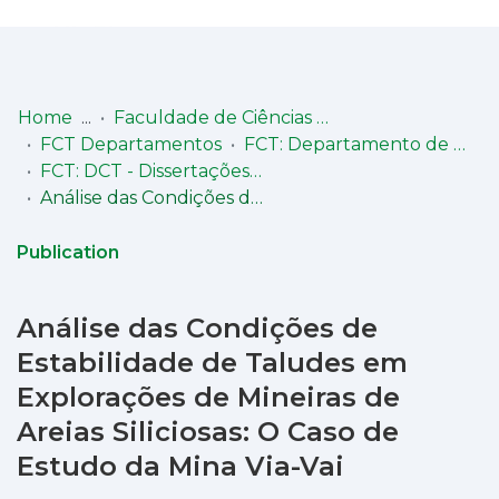
Log
(current)
In
Home
Faculdade de Ciências e Tecnologia (FCT)
FCT Departamentos
FCT: Departamento de Ciências da Terra
Communities
FCT: DCT - Dissertações de Mestrado
& Collections
Análise das Condições de Estabilidade de Taludes em Explorações de Mineiras de Areias Siliciosas: O Caso de Estudo da Mina Via-Vai
Browse repository
Publication
Entities
Análise das Condições de
Statistics
Estabilidade de Taludes em
Explorações de Mineiras de
Areias Siliciosas: O Caso de
Estudo da Mina Via-Vai