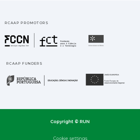
RCAAP PROMOTORS
Fundação para a Ciência
Universidade
RCAAP FUNDERS
República Portuguesa · M
União
Copyright © RUN
Cookie settings