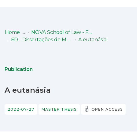
Log
(current)
In
Home
NOVA School of Law - Faculdade de Direito (NSL-FD)
FD - Dissertações de Mestrado
A eutanásia
Communities
& Collections
Browse repository
Publication
Entities
A eutanásia
Statistics
2022-07-27
MASTER THESIS
OPEN ACCESS