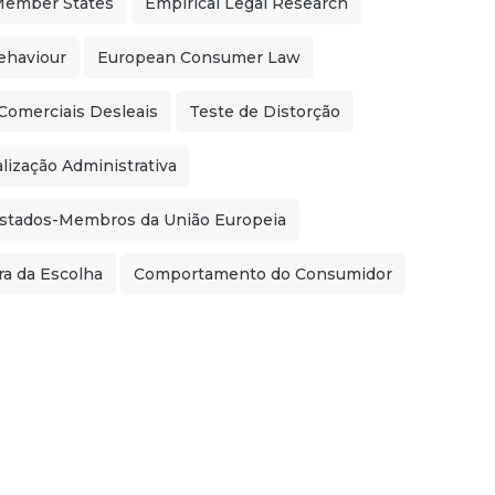
Member States
Empirical Legal Research
ehaviour
European Consumer Law
 Comerciais Desleais
Teste de Distorção
alização Administrativa
stados-Membros da União Europeia
ra da Escolha
Comportamento do Consumidor