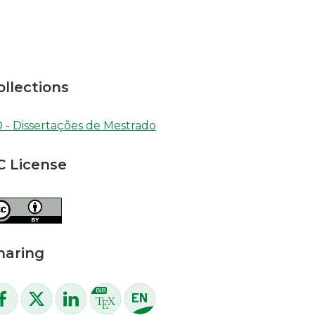
ollections
 - Dissertações de Mestrado
C License
haring