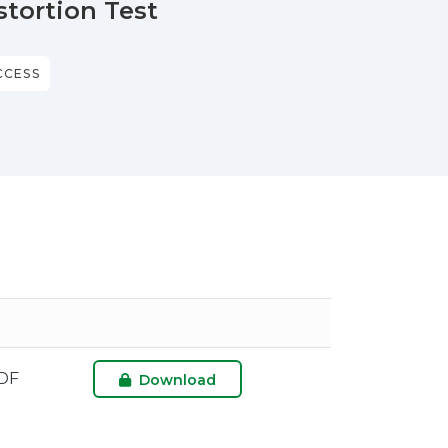
tortion Test
CCESS
DF
Download