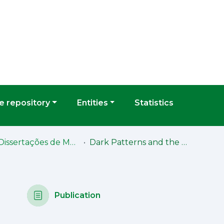
 repository
Entities
Statistics
FD - Dissertações de Mestrado
Dark Patterns and the UCPD Distortion Test
Publication