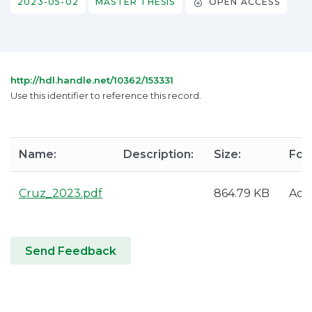
2023-05-02
MASTER THESIS
OPEN ACCESS
http://hdl.handle.net/10362/153331
Use this identifier to reference this record.
Name:
Description:
Size:
For
Cruz_2023.pdf
864.79 KB
Ado
Send Feedback