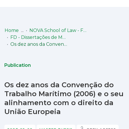
Log
(current)
In
Home
NOVA School of Law - Faculdade de Direito (NSL-FD)
FD - Dissertações de Mestrado
Communities
Os dez anos da Convenção do Trabalho Marítimo (2006) e o seu alinhamento com o direito da União Europeia
& Collections
Browse repository
Publication
Entities
Os dez anos da Convenção do
Statistics
Trabalho Marítimo (2006) e o seu
alinhamento com o direito da
União Europeia