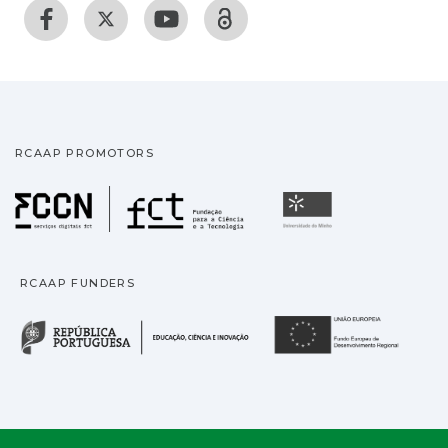
RCAAP PROMOTORS
Fundação para a Ciência
Universidade
RCAAP FUNDERS
República Portuguesa · M
União