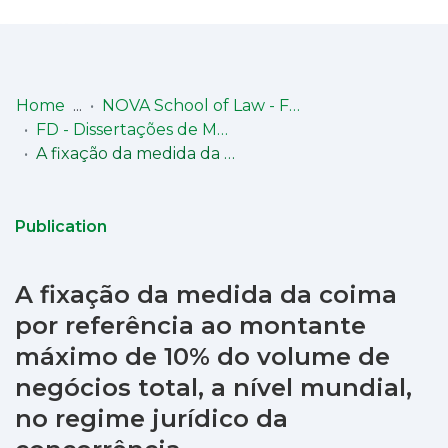
Log
(current)
In
Home
NOVA School of Law - Faculdade de Direito (NSL-FD)
FD - Dissertações de Mestrado
Communities
A fixação da medida da coima por referência ao montante máximo de 10% do volume de negócios total, a nível mundial, no regime jurídico da concorrência
& Collections
Browse repository
Publication
Entities
A fixação da medida da coima
Statistics
por referência ao montante
máximo de 10% do volume de
negócios total, a nível mundial,
no regime jurídico da