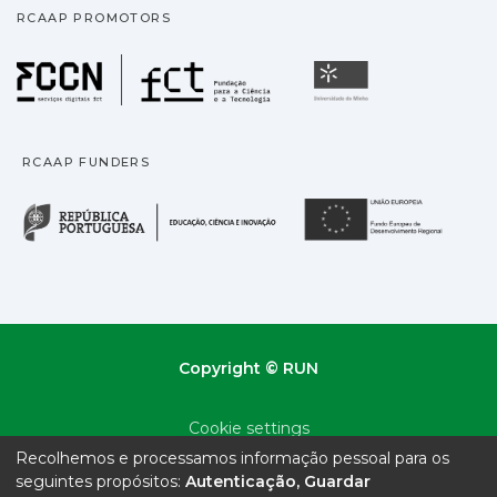
RCAAP PROMOTORS
Fundação para a Ciência
Universidade
RCAAP FUNDERS
República Portuguesa · M
União
Copyright © RUN
Cookie settings
Recolhemos e processamos informação pessoal para os
Privacy policy
seguintes propósitos:
Autenticação, Guardar