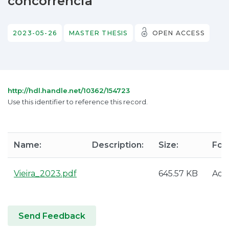
concorrência
2023-05-26
MASTER THESIS
OPEN ACCESS
http://hdl.handle.net/10362/154723
Use this identifier to reference this record.
Name:
Description:
Size:
For
Vieira_2023.pdf
645.57 KB
Ado
Send Feedback