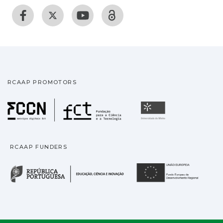
RCAAP PROMOTORS
Fundação para a Ciência
Universidade
RCAAP FUNDERS
República Portuguesa · M
União