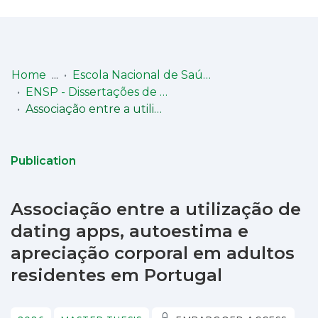
Log
(current)
In
Home
Escola Nacional de Saúde Pública (ENSP)
ENSP - Dissertações de Mestrado em Saúde Pública
Communities
Associação entre a utilização de dating apps, autoestima e apreciação corporal em adultos residentes em Portugal
& Collections
Browse repository
Publication
Entities
Associação entre a utilização de
Statistics
dating apps, autoestima e
apreciação corporal em adultos
residentes em Portugal