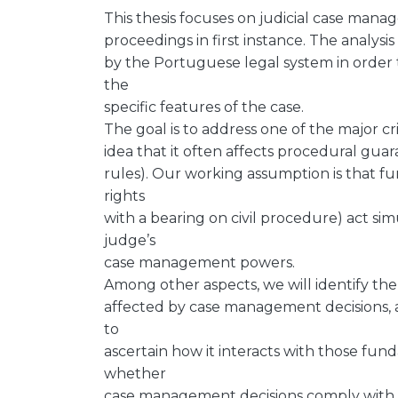
This thesis focuses on judicial case manag
proceedings in first instance. The analys
by the Portuguese legal system in order t
the
specific features of the case.
The goal is to address one of the major cr
idea that it often affects procedural guar
rules). Our working assumption is that f
rights
with a bearing on civil procedure) act simu
judge’s
case management powers.
Among other aspects, we will identify th
affected by case management decisions,
to
ascertain how it interacts with those fun
whether
case management decisions comply with 