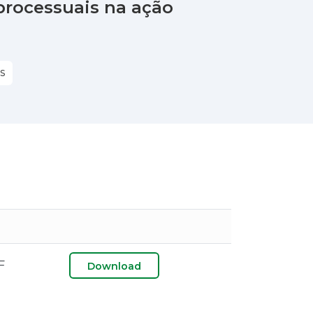
processuais na ação
S
F
Download