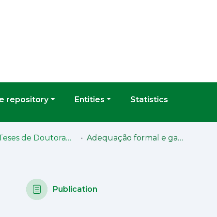
 repository
Entities
Statistics
FD - Teses de Doutoramento
Adequação formal e garantias processuais na ação declarativa
Publication