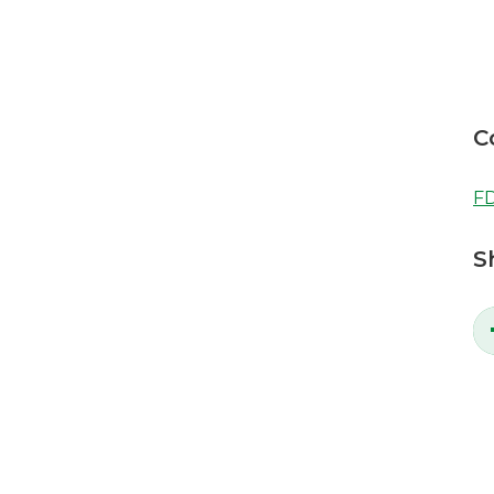
C
FD
S