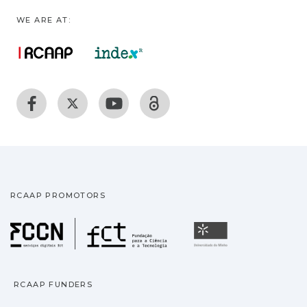
WE ARE AT:
RCAAP PROMOTORS
Fundação para a Ciência
Universidade
RCAAP FUNDERS