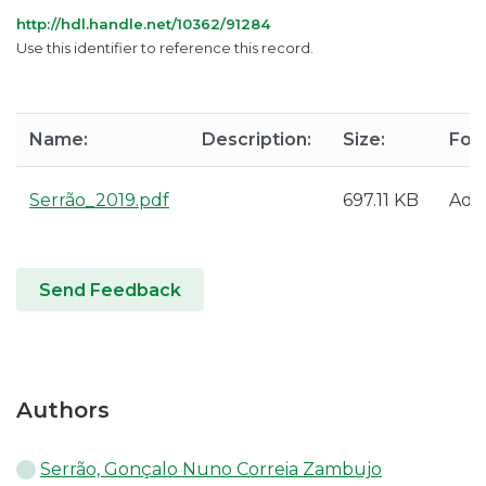
http://hdl.handle.net/10362/91284
Use this identifier to reference this record.
Name:
Description:
Size:
For
Serrão_2019.pdf
697.11 KB
Ado
Send Feedback
Authors
Serrão, Gonçalo Nuno Correia Zambujo