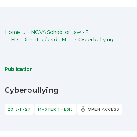
Log
(current)
In
Home
NOVA School of Law - Faculdade de Direito (NSL-FD)
FD - Dissertações de Mestrado
Cyberbullying
Communities
& Collections
Browse repository
Publication
Entities
Cyberbullying
Statistics
2019-11-27
MASTER THESIS
OPEN ACCESS