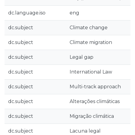
dc.language.iso
eng
dc.subject
Climate change
dc.subject
Climate migration
dc.subject
Legal gap
dc.subject
International Law
dc.subject
Multi-track approach
dc.subject
Alterações climáticas
dc.subject
Migração climática
dc.subject
Lacuna legal