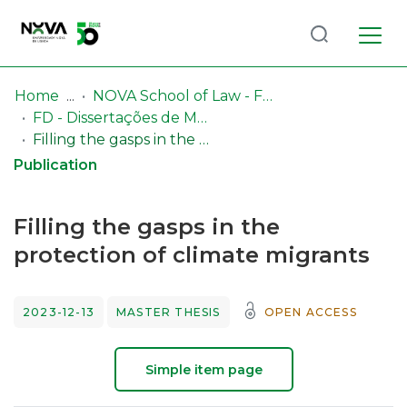
Log
(current)
In
Home
NOVA School of Law - Faculdade de Direito (NSL-FD)
FD - Dissertações de Mestrado
Communities
Filling the gasps in the protection of climate migrants
& Collections
Publication
Browse repository
Filling the gasps in the
Entities
protection of climate migrants
Statistics
2023-12-13
MASTER THESIS
OPEN ACCESS
Simple item page