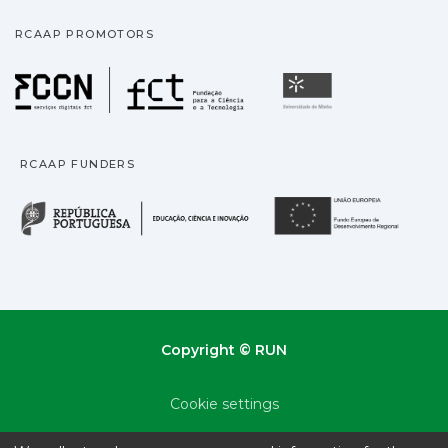
RCAAP PROMOTORS
Fundação para a Ciência
Universidade
RCAAP FUNDERS
República Portuguesa · M
União
Copyright © RUN
Cookie settings
Privacy policy