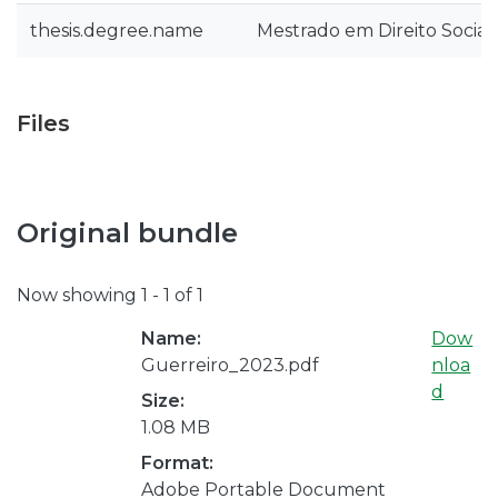
thesis.degree.name
Mestrado em Direito Social
Files
Original bundle
Now showing
1 - 1 of 1
Name:
Dow
Guerreiro_2023.pdf
nloa
d
Size:
1.08 MB
Format:
Adobe Portable Document