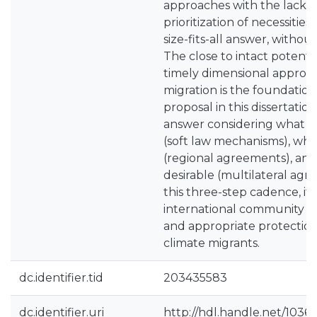
approaches with the lack of
prioritization of necessities
size-fits-all answer, withou
The close to intact potentia
timely dimensional approa
migration is the foundatio
proposal in this dissertation
answer considering what h
(soft law mechanisms), what
(regional agreements), an
desirable (multilateral ag
this three-step cadence, it 
international community ca
and appropriate protection 
climate migrants.
dc.identifier.tid
203435583
dc.identifier.uri
http://hdl.handle.net/1036