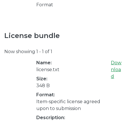
Format
License bundle
Now showing
1 - 1 of 1
Name:
Dow
license.txt
nloa
d
Size:
348 B
Format:
Item-specific license agreed
upon to submission
Description: