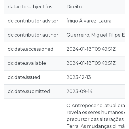
datacite.subject.fos
Direito
dc.contributor.advisor
Íñigo Álvarez, Laura
dc.contributor.author
Guerreiro, Miguel Filipe E
dc.date.accessioned
2024-01-18T09:49:51Z
dc.date.available
2024-01-18T09:49:51Z
dc.date.issued
2023-12-13
dc.date.submitted
2023-09-14
O Antropoceno, atual era 
revela os seres humanos c
precursor das alterações n
Terra. As mudanças climáti