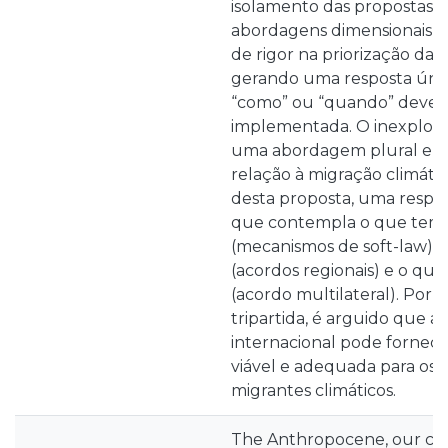
isolamento das propostas e
abordagens dimensionais, o
de rigor na priorização das
gerando uma resposta únic
“como” ou “quando” deverá
implementada. O inexplora
uma abordagem plural e 
relação à migração climátic
desta proposta, uma respos
que contempla o que tem s
(mecanismos de soft-law), 
(acordos regionais) e o que 
(acordo multilateral). Por 
tripartida, é arguido que 
internacional pode fornec
viável e adequada para os d
migrantes climáticos.
The Anthropocene, our curr