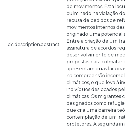
de movimentos. Esta lacun
culminado na violação dos 
recusa de pedidos de refúg
movimentos internos despr
originado uma potencial si
Entre a criação de um trata
dc.description.abstract
assinatura de acordos regio
desenvolvimento de mecani
propostas para colmatar es
apresentam duas lacunas. A
na compreensão incomple
climáticos, o que leva à ind
indivíduos deslocados pel
climáticas. Os migrantes cli
designados como refugiado
que cria uma barreira teóric
contemplação de um instr
protetores. A segunda impr