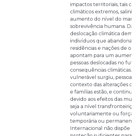
impactos territoriais, tais
climáticos extremos, saliniz
aumento do nível do mar
sobrevivência humana. Dado
deslocação climática demo
indivíduos que abandonara
residências e nações de ori
apontam para um aumento 
pessoas deslocadas no futu
consequências climáticas.
vulnerável surgiu, pessoas
contexto das alterações cli
e famílias estão, e continua
devido aos efeitos das muda
seja a nível transfronteiriç
voluntariamente ou força
temporária ou permanente.
Internacional não dispõe 
proteção suficientes para e