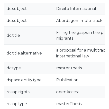
dc.subject
Direito Internacional
dc.subject
Abordagem multi-track
Filling the gasps in the pro
dc.title
migrants
a proposal for a multitrack
dc.title.alternative
international law
dc.type
master thesis
dspace.entity.type
Publication
rcaap.rights
openAccess
rcaap.type
masterThesis