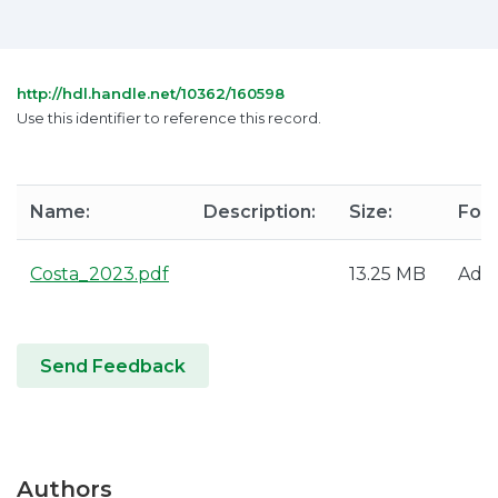
http://hdl.handle.net/10362/160598
Use this identifier to reference this record.
Name:
Description:
Size:
For
Costa_2023.pdf
13.25 MB
Ado
Send Feedback
Authors