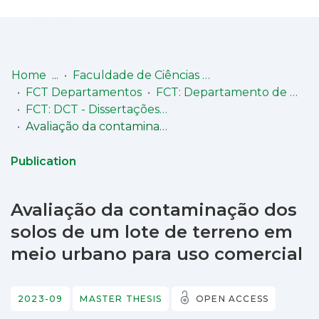
Log
(current)
In
Home
Faculdade de Ciências e Tecnologia (FCT)
FCT Departamentos
FCT: Departamento de Ciências da Terra
Communities
FCT: DCT - Dissertações de Mestrado
& Collections
Avaliação da contaminação dos solos de um lote de terreno em meio urbano para uso comercial
Browse repository
Publication
Entities
Avaliação da contaminação dos
Statistics
solos de um lote de terreno em
meio urbano para uso comercial
2023-09
MASTER THESIS
OPEN ACCESS