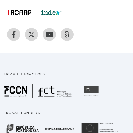
RCAAP PROMOTORS
Fundação para a Ciência
Universidade
RCAAP FUNDERS
República Portuguesa · M
União