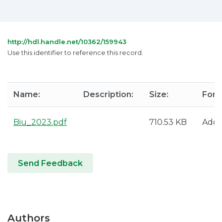
http://hdl.handle.net/10362/159943
Use this identifier to reference this record.
Name:
Description:
Size:
Form
Biu_2023.pdf
710.53 KB
Ado
Send Feedback
Authors