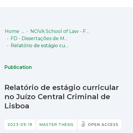
Log
(current)
In
Home
NOVA School of Law - Faculdade de Direito (NSL-FD)
FD - Dissertações de Mestrado
Communities
Relatório de estágio curricular no Juízo Central Criminal de Lisboa
& Collections
Browse repository
Publication
Entities
Relatório de estágio curricular
Statistics
no Juízo Central Criminal de
Lisboa
2023-09-19
MASTER THESIS
OPEN ACCESS