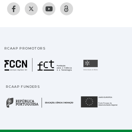
RCAAP PROMOTORS
Fundação para a Ciência
Universidade
RCAAP FUNDERS
República Portuguesa · M
União